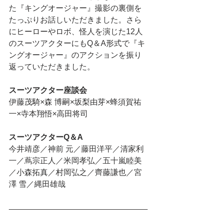
た『キングオージャー』撮影の裏側を
たっぷりお話しいただきました。さら
にヒーローやロボ、怪人を演じた12人
のスーツアクターにもQ＆A形式で『キ
ングオージャー』のアクションを
振り
返っていただきました。
スーツアクター座談会
伊藤茂騎×森 博嗣×坂梨由芽×蜂須賀祐
一×寺本翔悟×高田将司
スーツアクターQ＆A
今井靖彦／神前 元／藤田洋平／清家利
一／蔦宗正人／米岡孝弘／五十嵐睦美
／小森拓真／村岡弘之／齊藤謙也／宮
澤 雪／縄田雄哉