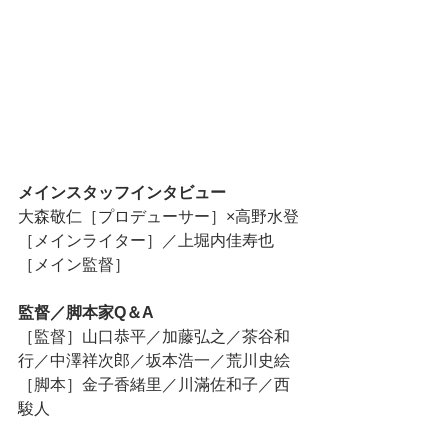
メインスタッフインタビュー
大森敬仁［プロデューサー］×高野水登
［メインライター］／上堀内佳寿也
［メイン監督］
監督／脚本家Q＆A
［監督］山口恭平／加藤弘之／茶谷和
行／中澤祥次郎／坂本浩一／荒川史絵
［脚本］金子香緒里／川滿佐和子／西 
駿人