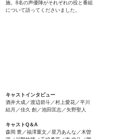
施。8名の声優陣がそれぞれの役と番組
について語ってくださいました。
キャストインタビュー
酒井大成／渡辺碧斗／村上愛花／平川
結月／佳久 創／池田匡志／矢野聖人
キャストQ＆A
森岡 豊／福澤重文／星乃あんな／木曽 