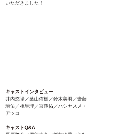
いただきました！
キャストインタビュー
井内悠陽／葉山侑樹／鈴木美羽／齋藤
璃佑／相馬理／宮澤佑／ハシヤスメ・
アツコ
キャストQ&A