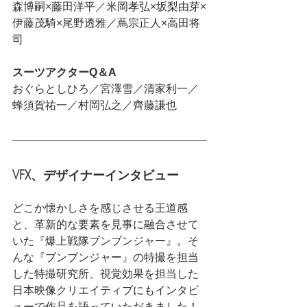
森博嗣×藤田洋平／米岡孝弘×坂梨由芽×
伊藤茂騎×尾野透雅／蔦宗正人×高田将
司
スーツアクターQ＆A
おぐらとしひろ／宮澤雪／清家利一／
蜂須賀祐一／村岡弘之／齊藤謙也
VFX、デザイナーインタビュー
どこか懐かしさを感じさせる王道感
と、革新的な要素を見事に融合させて
いた『爆上戦隊ブンブンジャー』。そ
んな『ブンブンジャー』の特撮を担当
した特撮研究所、視覚効果を担当した
日本映像クリエイティブにもインタビ
ューで作品を語っていただきました！