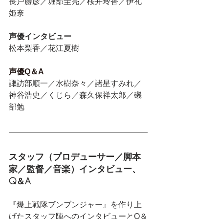
長戸勝彦／堀部圭亮／桜井玲香／伊礼
姫奈
声優インタビュー
松本梨香／花江夏樹
声優Q＆A
諏訪部順一／水樹奈々／諸星すみれ／
神谷浩史／くじら／森久保祥太郎／磯
部勉
スタッフ（プロデューサー／脚本
家／監督／音楽）インタビュー、
Q＆A
『爆上戦隊ブンブンジャー』を作り上
げたスタッフ陣へのインタビューとQ＆