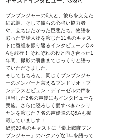
キャストインタビュー、Q＆A
ブンブンジャーの6人と、彼らを支えた
細武調。そして彼らの心強い協力者
や、立ちはだかった巨悪たち。物語を
彩った登場人物を演じた11名のキャス
トに番組を振り返るインタビュー／Q＆
Aを敢行！ それぞれの役と向き合った1
年間、撮影の裏側までじっくりと語っ
ていただきました。
そしてもちろん、同じくブンブンジャ
ーのメンバーと言えるブンドリオ・ブ
ンデラスとビュン・ディーゼルの声を
担当した2名の声優にもインタビューを
実施。さらに恐ろしく愛すべきハシリ
ヤンを演じた７名の声優陣のQ&Aも掲
載していましす！
総勢20名のキャストに『爆上戦隊ブン
ブンジャー』のバクアゲな1年を語って