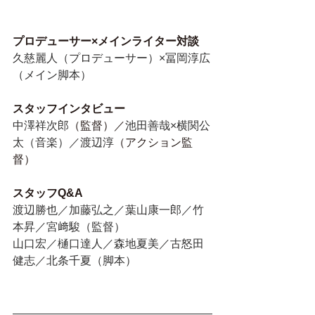
プロデューサー×メインライター対談
久慈麗人（プロデューサー）×冨岡淳広
（メイン脚本）
スタッフインタビュー
中澤祥次郎
（監督）／
池田善哉×横関公
太（音楽）／渡辺淳
（アクション監
督）
スタッフQ&A
渡辺勝也／加藤弘之／葉山康一郎／竹
本昇／宮﨑駿（監督）
山口宏／樋口達人／森地夏美／古怒田
健志／北条千夏（脚本）