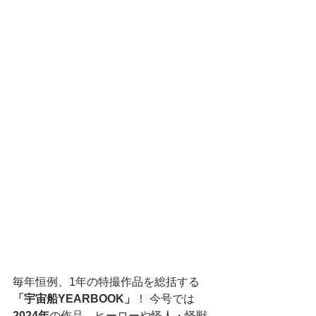
毎年恒例、1年の特撮作品を総括する
「宇宙船YEARBOOK」
！ 今号では
2024年
の作品、ヒーローや怪人・怪獣