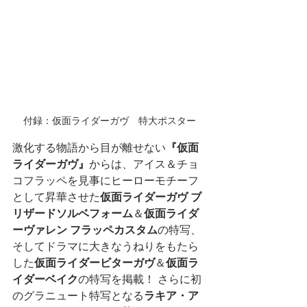
付録：仮面ライダーガヴ　特大ポスター
激化する物語から目が離せない
『仮面
ライダーガヴ』
からは、アイス＆チョ
コフラッペを見事にヒーローモチーフ
として昇華させた
仮面ライダーガヴ ブ
リザードソルベフォーム
＆
仮面ライダ
ーヴァレン フラッペカスタム
の特写、
そしてドラマに大きなうねりをもたら
した
仮面ライダービターガヴ
＆
仮面ラ
イダーベイク
の特写を掲載！ さらに初
のグラニュート特写となる
ラキア・ア