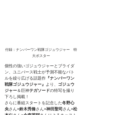
付録：ナンバーワン戦隊ゴジュウジャー　特
大ポスター
個性の強いゴジュウジャーとブライダ
ン、ユニバース戦士が予測不能なバト
ルを繰り広げる話題作
『ナンバーワン
戦隊ゴジュウジャー』
より、
ゴジュウ
ジャー
＆巨神
テガソード
の特写を撮り
下ろし掲載！ 
さらに番組スタートを記念した
冬野心
央
さん×
鈴木秀脩
さん×
神田聖司
さん×
松