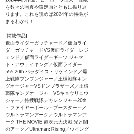
を数々の写真や設定画とともに振り返
ります。これを読めば2024年の特撮が
まるわかり！
[掲載作品]
仮面ライダーガッチャード／仮面ライ
ダーガッチャードVS仮面ライダーレジ
ェンド／仮面ライダーギーツ ジャマ
ト・アウェイキング／仮面ライダー
555 20th パラダイス・リゲインド／爆
上戦隊ブンブンジャー／王様戦隊キン
グオージャーVSドンブラザーズ／王様
戦隊キングオージャーVSキョウリュウ
ジャー／特捜戦隊デカレンジャー20th 
～ファイヤーボール・ブースター～／
ウルトラマンアーク／ウルトラマンア
ーク THE MOVIE 超次元大決戦!光と闇
のアーク／Ultraman: Rising／ウイング