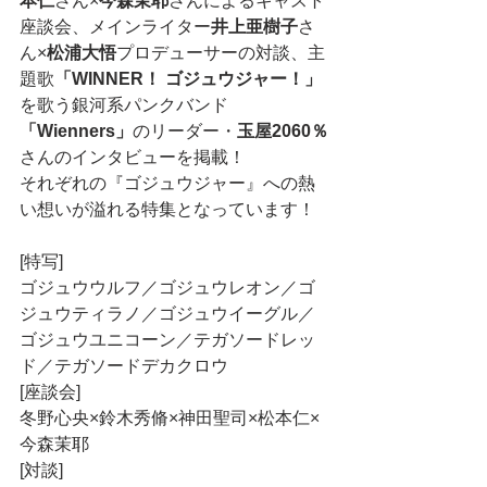
本仁
さん×
今森茉耶
さんによるキャスト
座談会、メインライター
井上亜樹子
さ
ん×
松浦大悟
プロデューサーの対談、主
題歌
「WINNER！ ゴジュウジャー！」
を歌う銀河系パンクバンド
「Wienners」
のリーダー・
玉屋2060％
さんのインタビューを掲載！
それぞれの『ゴジュウジャー』への熱
い想いが溢れる特集となっています！
[特写]
ゴジュウウルフ／ゴジュウレオン／ゴ
ジュウティラノ／ゴジュウイーグル／
ゴジュウユニコーン／テガソードレッ
ド／テガソードデカクロウ
[座談会]
冬野心央×鈴木秀脩×神田聖司×松本仁×
今森茉耶
[対談]