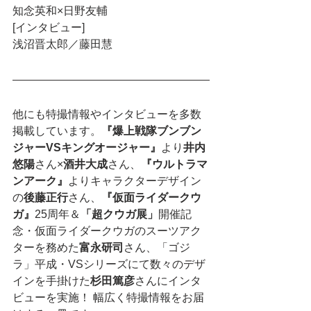
知念英和×日野友輔
[インタビュー]
浅沼晋太郎／藤田慧
他にも特撮情報やインタビューを多数
掲載しています。
『爆上戦隊ブンブン
ジャーVSキングオージャー』
より
井内
悠陽
さん×
酒井大成
さん、
『ウルトラマ
ンアーク』
よりキャラクターデザイン
の
後藤正行
さん、
『仮面ライダークウ
ガ』
25周年＆
「超クウガ展」
開催記
念・仮面ライダークウガのスーツアク
ターを務めた
富永研司
さん、「ゴジ
ラ」平成・VSシリーズにて数々のデザ
インを手掛けた
杉田篤彦
さんにインタ
ビューを実施！ 幅広く特撮情報をお届