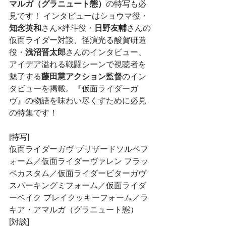
マルガ（グラニュート態）
の特写も必
見です！ インタビューはショウマ役・
知念英和
さん×絆斗役・
日野友輔
さんの
仮面ライダー対談、怪演光る酸賀研造
役・
浅沼晋太郎
さんのインタビュー、
アイデア溢れる戦闘シーンで視聴者を
魅了する
藤田慧アクション監督
のイン
タビューを掲載。『仮面ライダーガ
ヴ』の物語を味わい尽くすために必見
の特集です！
[特写]
仮面ライダーガヴ ブリザードソルベフ
ォーム／仮面ライダーヴァレン フラッ
ペカスタム／仮面ライダービターガヴ 
スパーキングミフォーム／仮面ライダ
ーベイク ブレイクッキーフォーム／ラ
キア・アマルガ（グラニュート態）
[対談]