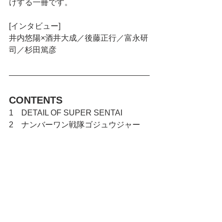
けする一冊です。
[インタビュー]
井内悠陽×酒井大成／後藤正行／富永研
司／杉田篤彦
CONTENTS
1　DETAIL OF SUPER SENTAI
2　ナンバーワン戦隊ゴジュウジャー
3　【座談会】冬野心央×鈴木秀脩×神田
聖司×松本仁×今森茉耶
4　【対談】井上亜樹子×松浦大悟
5　【インタビュー】玉屋2060％
（Wienners）
6　ナンバーワン戦隊ゴジュウジャー玩
具
7　DETAIL OF HEROES